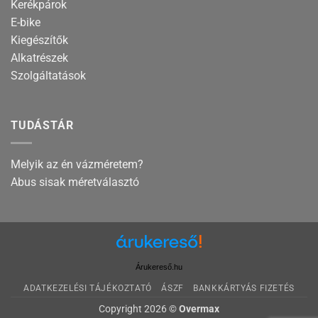
Kerékpárok
E-bike
Kiegészítők
Alkatrészek
Szolgáltatások
TUDÁSTÁR
Melyik az én vázméretem?
Abus sisak méretválasztó
Árukereső.hu
ADATKEZELÉSI TÁJÉKOZTATÓ
ÁSZF
BANKKÁRTYÁS FIZETÉS
Copyright 2026 ©
Overmax