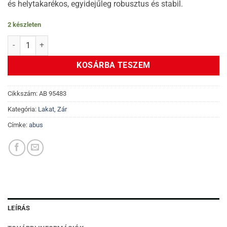
és helytakarékos, egyidejűleg robusztus és stabil.
2 készleten
Abus Catena 6806K/85 lakat + tartó QST - Fekete mennyiség
KOSÁRBA TESZEM
Cikkszám:
AB 95483
Kategória:
Lakat, Zár
Címke:
abus
LEÍRÁS