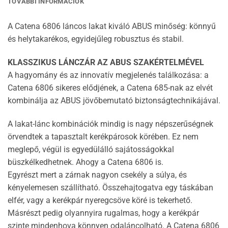
TOVÁBBI INFORMÁCIÓK
A Catena 6806 láncos lakat kiváló ABUS minőség: könnyű
és helytakarékos, egyidejűleg robusztus és stabil.
KLASSZIKUS LÁNCZÁR AZ ABUS SZAKÉRTELMÉVEL
A hagyomány és az innovatív megjelenés találkozása: a
Catena 6806 sikeres elődjének, a Catena 685-nak az elvét
kombinálja az ABUS jövőbemutató biztonságtechnikájával.
A lakat-lánc kombinációk mindig is nagy népszerűségnek
örvendtek a tapasztalt kerékpárosok körében. Ez nem
meglepő, végül is egyedülálló sajátosságokkal
büszkélkedhetnek. Ahogy a Catena 6806 is.
Egyrészt mert a zárnak nagyon csekély a súlya, és
kényelemesen szállítható. Összehajtogatva egy táskában
elfér, vagy a kerékpár nyeregcsöve köré is tekerhető.
Másrészt pedig olyannyira rugalmas, hogy a kerékpár
szinte mindenhova könnyen odaláncolható. A Catena 6806