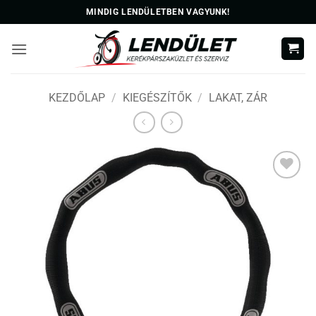
Skip
MINDIG LENDÜLETBEN VAGYUNK!
to
content
KEZDŐLAP
/
KIEGÉSZÍTŐK
/
LAKAT, ZÁR
Kedvencekhez