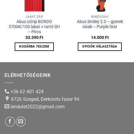
LAKAT, ZÁR
BUKÓSISAK
Abus uGrip BORDO
Abus Smiley 2.0 – gyerek
5700K/100 lakat + tartó SH
sisak – Purple Star
– Piros
33.390
Ft
14.000
Ft
KOSÁRBA TESZEM
OPCIÓK VÁLASZTÁSA
Ennek
a
terméknek
több
ELÉRHETŐSÉGEINK
variációja
van.
A
+36 62 401 424
változatok
6726 Szeged, Derkovits fasor 94.
a
lendulet2022@gmail.com
termékoldalon
választhatók
ki